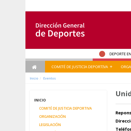
Saltar al contenido
DEPORTE EN
+
COMITÉ DE JUSTICIA DEPORTIVA
ORGA
Inicio
Eventos
Unid
INICIO
COMITÉ DE JUSTICIA DEPORTIVA
Repons
ORGANIZACIÓN
Direcci
LEGISLACIÓN
Teléfo