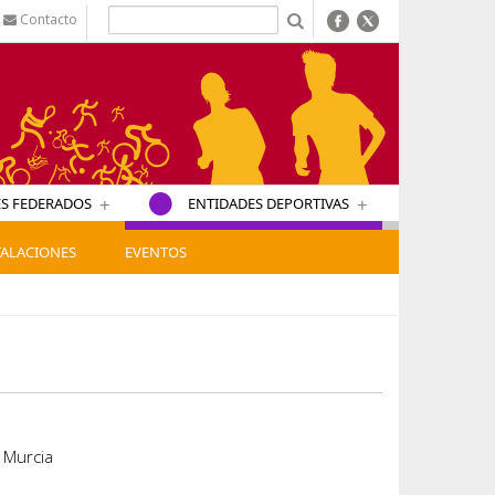
Contacto
b
+
+
S FEDERADOS
ENTIDADES DEPORTIVAS
TALACIONES
EVENTOS
5 Murcia