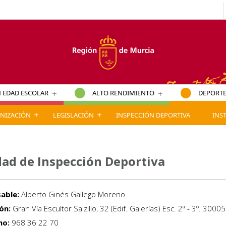
+
+
 EDAD ESCOLAR
ALTO RENDIMIENTO
DEPORTE
+
+
NIZACIÓN
LEGISLACIÓN
INSPECCIÓN DEPORTIVA
INS
ad de Inspección Deportiva
able:
Alberto Ginés Gallego Moreno
ón:
Gran Vía Escultor Salzillo, 32 (Edif. Galerías) Esc. 2ª - 3º. 3000
no:
968 36 22 70