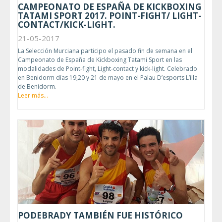
CAMPEONATO DE ESPAÑA DE KICKBOXING
TATAMI SPORT 2017. POINT-FIGHT/ LIGHT-
CONTACT/KICK-LIGHT.
21-05-2017
La Selección Murciana participo el pasado fin de semana en el
Campeonato de España de Kickboxing Tatami Sport en las
modalidades de Point-fight, Light-contact y kick-light. Celebrado
en Benidorm días 19,20 y 21 de mayo en el Palau D’esports L’illa
de Benidorm.
Leer más...
PODEBRADY TAMBIÉN FUE HISTÓRICO