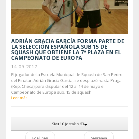
ADRIÁN GRACIA GARCÍA FORMA PARTE DE
LA SELECCIÓN ESPAÑOLA SUB 15 DE
SQUASH QUE OBTIENE LA 7ª PLAZA EN EL
CAMPEONATO DE EUROPA
14-05-2017
El jugador de la Escuela Municipal de Squash de San Pedro
del Pinatar, Adrián Gracia García, se desplazó hasta Praga
(Rep. Checa) para disputar del 12 al 14 de mayo el
Campeonato de Europa sub. 15 de squash
Leer más...
Sivu 10 jostakin 63
Edellinen
Seuraava