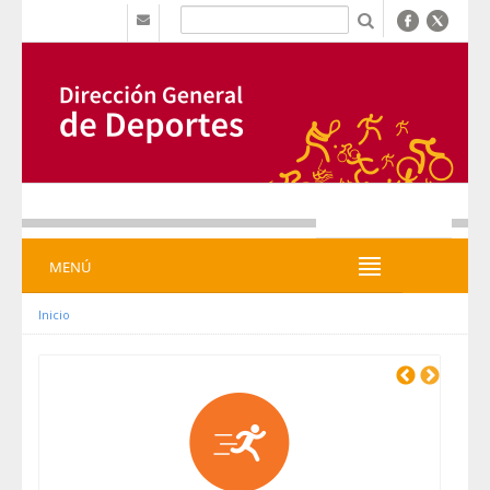
Hyppää sisältöön
b
MENÚ
MENÚ
Inicio
Previous
Next