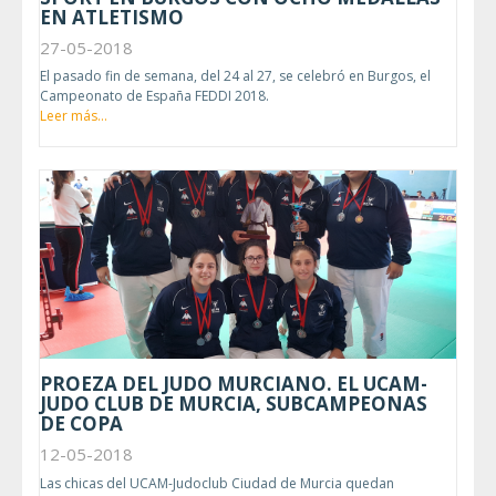
EN ATLETISMO
27-05-2018
El pasado fin de semana, del 24 al 27, se celebró en Burgos, el
Campeonato de España FEDDI 2018.
Leer más...
PROEZA DEL JUDO MURCIANO. EL UCAM-
JUDO CLUB DE MURCIA, SUBCAMPEONAS
DE COPA
12-05-2018
Las chicas del UCAM-Judoclub Ciudad de Murcia quedan