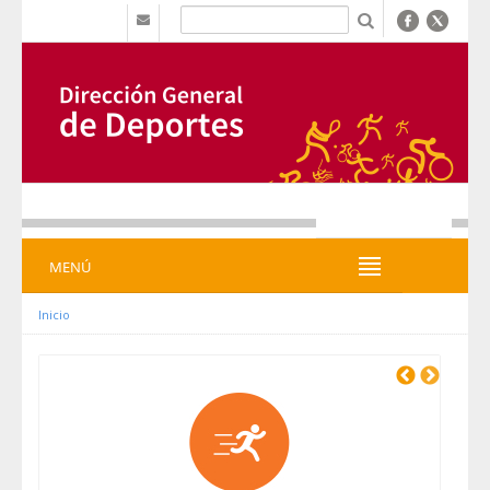
Ugrás a tartalomhoz
b
MENÚ
MENÚ
Inicio
Previous
Next