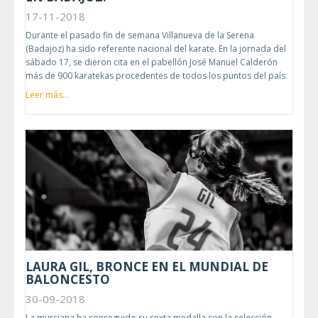
17-11-2018
Durante el pasado fin de semana Villanueva de la Serena
(Badajoz) ha sido referente nacional del karate. En la jornada del
sábado 17, se dieron cita en el pabellón José Manuel Calderón
más de 900 karatekas procedentes de todos los puntos del país.
Leer más...
LAURA GIL, BRONCE EN EL MUNDIAL DE
BALONCESTO
30-09-2018
La murciana ha conseguido su sexta medalla con la selección