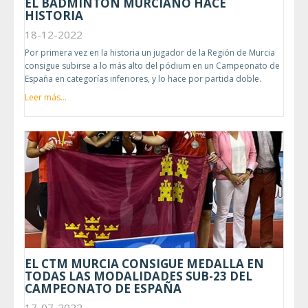
EL BÁDMINTON MURCIANO HACE
HISTORIA
18-12-2022
Por primera vez en la historia un jugador de la Región de Murcia
consigue subirse a lo más alto del pódium en un Campeonato de
España en categorías inferiores, y lo hace por partida doble.
Leer más...
EL CTM MURCIA CONSIGUE MEDALLA EN
TODAS LAS MODALIDADES SUB-23 DEL
CAMPEONATO DE ESPAÑA
17-07-2022