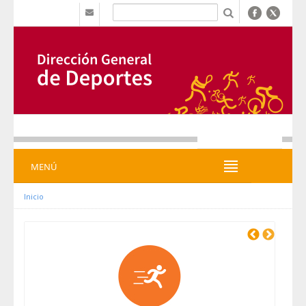
Saltar al contenido
b
MENÚ
MENÚ
Inicio
Previous
Next