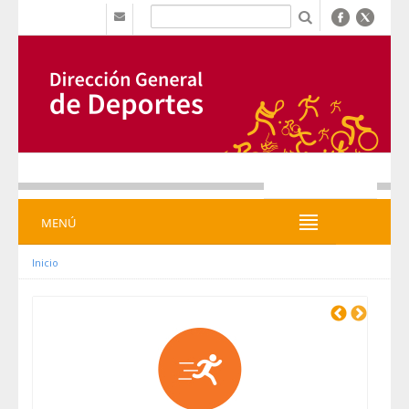
Saltar al contenido
b
MENÚ
MENÚ
Inicio
Previous
Next