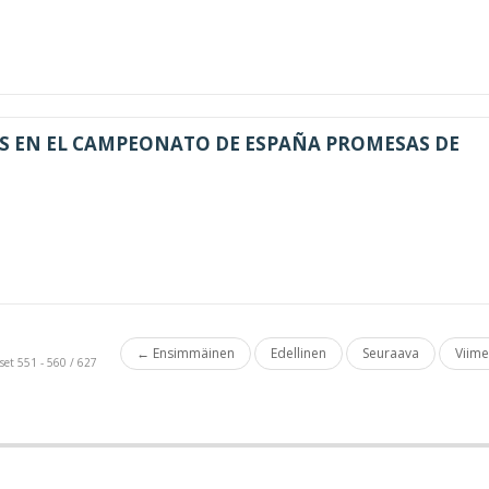
S EN EL CAMPEONATO DE ESPAÑA PROMESAS DE
← Ensimmäinen
Edellinen
Seuraava
Viim
set 551 - 560 / 627