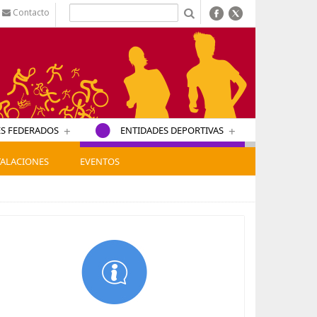
Contacto
b
+
+
S FEDERADOS
ENTIDADES DEPORTIVAS
TALACIONES
EVENTOS