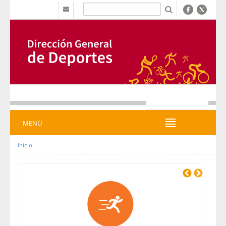
Hyppää sisältöön
b
MENÚ
MENÚ
Inicio
Previous
Next