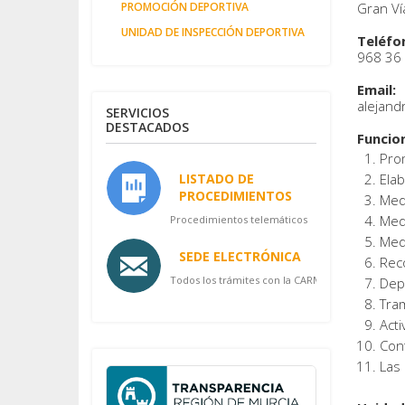
PROMOCIÓN DEPORTIVA
Gran Vía
UNIDAD DE INSPECCIÓN DEPORTIVA
Teléfo
968 36 
Email:
alejan
SERVICIOS
DESTACADOS
Funcio
Prom
LISTADO DE
Elab
PROCEDIMIENTOS
Medi
Medi
Procedimientos telemáticos
Med
SEDE ELECTRÓNICA
Rec
Todos los trámites con la CARM
Depo
Tra
Acti
Cont
Las