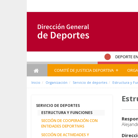
内容へスキップ
DEPORTE EN
+
COMITÉ DE JUSTICIA DEPORTIVA
ORGA
Inicio
Organización
Servicio de deportes
Estructura y F
Estr
SERVICIO DE DEPORTES
ESTRUCTURA Y FUNCIONES
Respon
SECCIÓN DE COOPERACIÓN CON
Alejand
ENTIDADES DEPORTIVAS
SECCIÓN DE ACTIVIDADES Y
Direcci