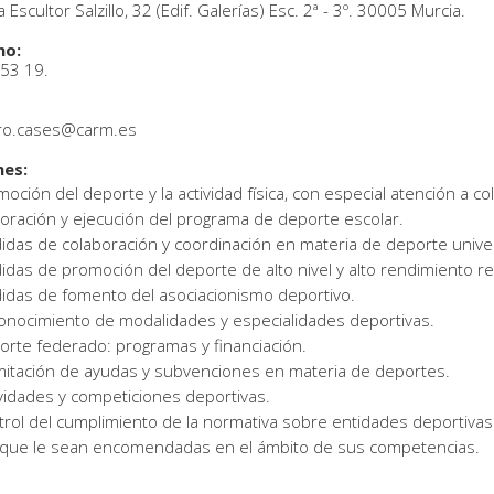
 Escultor Salzillo, 32 (Edif. Galerías) Esc. 2ª - 3º. 30005 Murcia.
no:
53 19.
dro.cases@carm.es
nes:
oción del deporte y la actividad física, con especial atención a co
oración y ejecución del programa de deporte escolar.
das de colaboración y coordinación en materia de deporte univer
das de promoción del deporte de alto nivel y alto rendimiento re
idas de fomento del asociacionismo deportivo.
onocimiento de modalidades y especialidades deportivas.
rte federado: programas y financiación.
mitación de ayudas y subvenciones en materia de deportes.
vidades y competiciones deportivas.
rol del cumplimiento de la normativa sobre entidades deportivas
 que le sean encomendadas en el ámbito de sus competencias.