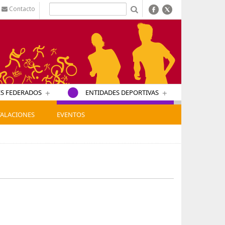
Contacto
b
+
+
S FEDERADOS
ENTIDADES DEPORTIVAS
TALACIONES
EVENTOS