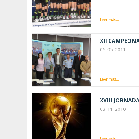
Leer más...
XII CAMPEON
05-05-2011
Leer más...
XVIII JORNAD
03-11-2010
Leer más...