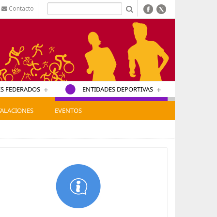
Contacto
b
+
+
S FEDERADOS
ENTIDADES DEPORTIVAS
TALACIONES
EVENTOS