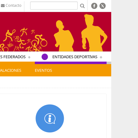
Contacto
b
+
+
S FEDERADOS
ENTIDADES DEPORTIVAS
TALACIONES
EVENTOS