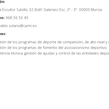
ón:
 Escultor Salzillo, 32 (Edif. Galerías) Esc. 2ª - 3º. 30005 Murcia.
no:
968 36 53 43.
ablo.solano@carm.es.
nes:
ión de los programas de deporte de competición, de alto nivel y 
tión de los programas de fomento del asociacionismo deportivo.
tencia técnica, gestión de ayudas y control de las entidades depor