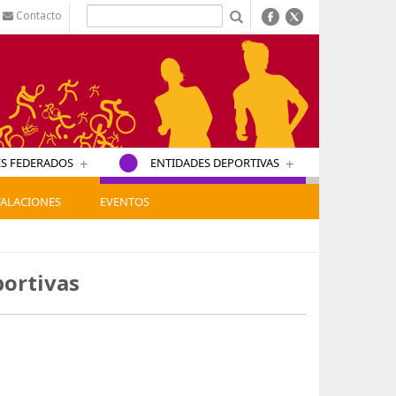
Contacto
b
+
+
S FEDERADOS
ENTIDADES DEPORTIVAS
TALACIONES
EVENTOS
portivas