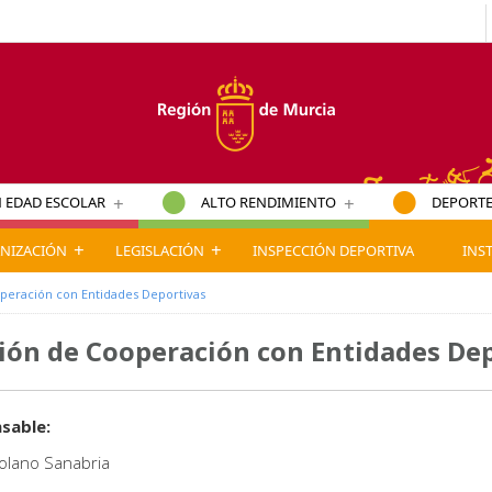
+
+
 EDAD ESCOLAR
ALTO RENDIMIENTO
DEPORTE
+
+
NIZACIÓN
LEGISLACIÓN
INSPECCIÓN DEPORTIVA
INS
peración con Entidades Deportivas
ión de Cooperación con Entidades De
sable:
olano Sanabria