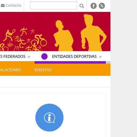
Contacto
b
+
+
S FEDERADOS
ENTIDADES DEPORTIVAS
TALACIONES
EVENTOS