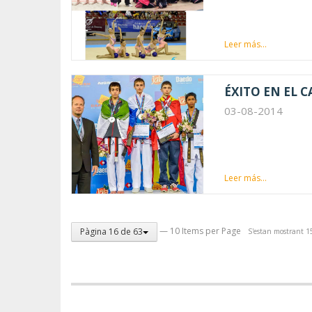
Leer más...
ÉXITO EN EL
03-08-2014
Leer más...
— 10 Items per Page
Pàgina 16 de 63
S'estan mostrant 15