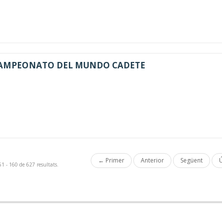
 CAMPEONATO DEL MUNDO CADETE
← Primer
Anterior
Següent
Ú
1 - 160 de 627 resultats.