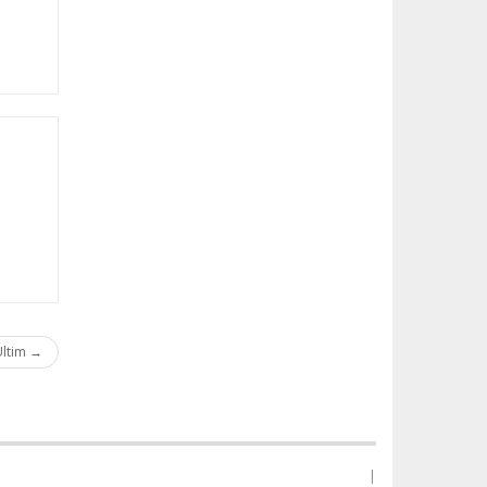
ltim →
|