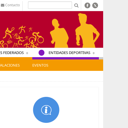
Contacto
b
+
+
S FEDERADOS
ENTIDADES DEPORTIVAS
TALACIONES
EVENTOS