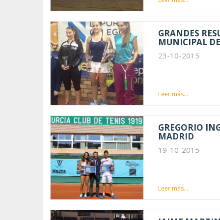
GRANDES RESU
MUNICIPAL DE
23-10-2015
Leer más...
GREGORIO ING
MADRID
19-10-2015
Leer más...