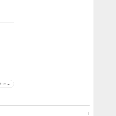
ltim →
|