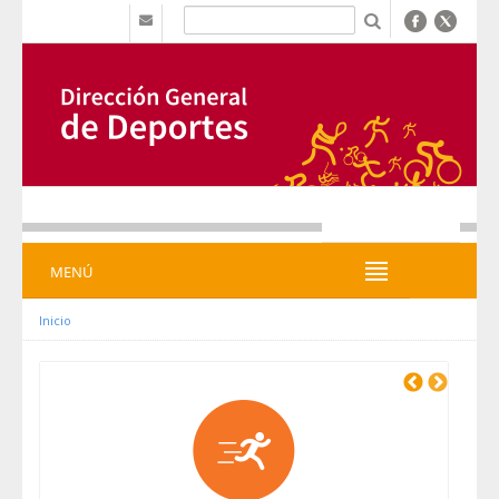
Salta al contigut
b
MENÚ
MENÚ
Inicio
Previous
Next