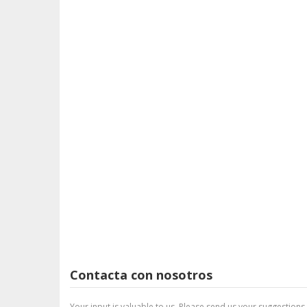
Contacta con nosotros
Your input is valuable to us. Please send us your suggestions.