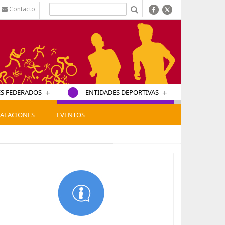
Contacto
b
+
+
S FEDERADOS
ENTIDADES DEPORTIVAS
TALACIONES
EVENTOS