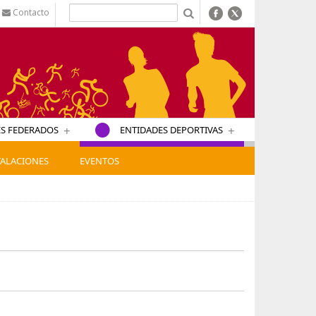
Contacto
b
+
+
S FEDERADOS
ENTIDADES DEPORTIVAS
TALACIONES
EVENTOS