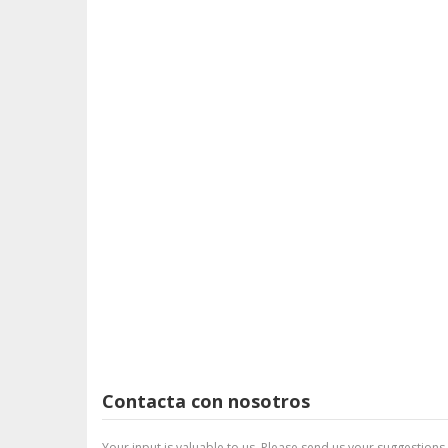
Contacta con nosotros
Your input is valuable to us. Please send us your suggestions.