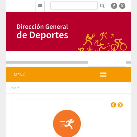
Saut au contenu
b
MENÚ
MENÚ
Inicio
Previous
Next