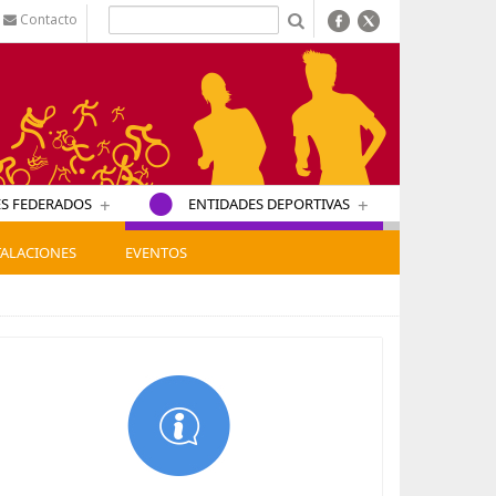
Contacto
b
+
+
S FEDERADOS
ENTIDADES DEPORTIVAS
TALACIONES
EVENTOS