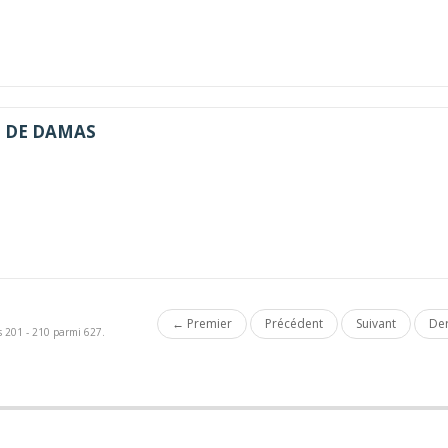
 DE DAMAS
← Premier
Précédent
Suivant
Der
ts 201 - 210 parmi 627.