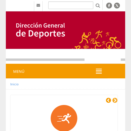
Saut au contenu
b
MENÚ
MENÚ
Inicio
Previous
Next