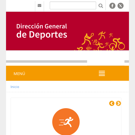
Saut au contenu
b
MENÚ
MENÚ
Inicio
Previous
Next