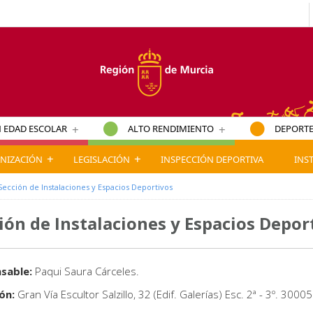
+
+
 EDAD ESCOLAR
ALTO RENDIMIENTO
DEPORTE
+
+
NIZACIÓN
LEGISLACIÓN
INSPECCIÓN DEPORTIVA
INS
Sección de Instalaciones y Espacios Deportivos
ión de Instalaciones y Espacios Depor
sable:
Paqui Saura Cárceles.
ón:
Gran Vía Escultor Salzillo, 32 (Edif. Galerías) Esc. 2ª - 3º. 3000