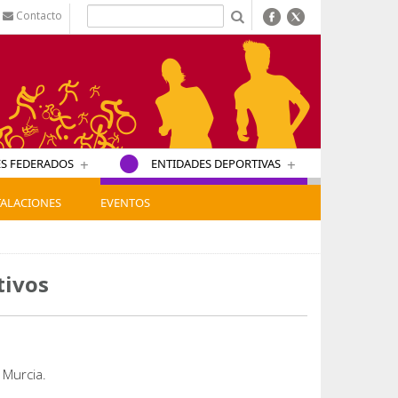
Contacto
b
+
+
S FEDERADOS
ENTIDADES DEPORTIVAS
TALACIONES
EVENTOS
tivos
5 Murcia.