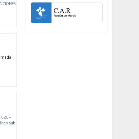
ENCIONES
ornada
 CZE –
érico Sub