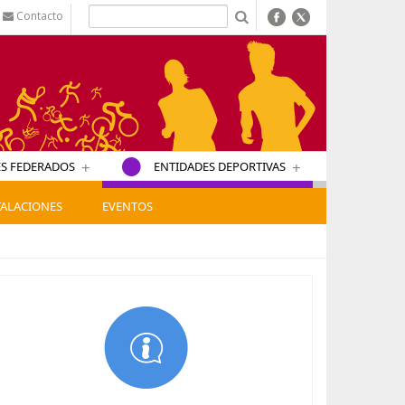
Contacto
b
+
+
S FEDERADOS
ENTIDADES DEPORTIVAS
TALACIONES
EVENTOS