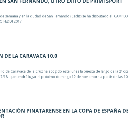
N SAN FERNANDO, OTRO ÉXITO DE PRIMI SPORT
n de semana y en la ciudad de San Fernando (Cádiz) se ha disputado el CAMP
O FEDDI 2017
 DE LA CARAVACA 10.0
llo de Caravaca de la Cruz ha acogido este lunes la puesta de largo de la 2ª cit
7/18, que tendrá lugar el próximo domingo 12 de noviembre a partir de las 10
NTACIÓN PINATARENSE EN LA COPA DE ESPAÑA D
OR