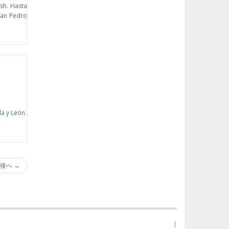
sh. Hasta
San Pedro
a y León.
後へ →
|