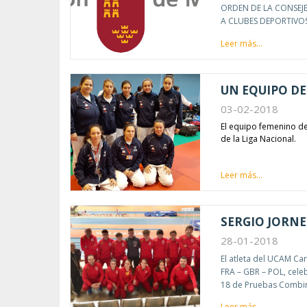
ORDEN DE LA CONSEJ
A CLUBES DEPORTIVOS
Leer más...
UN EQUIPO DE
03-02-2018
El equipo femenino d
de la Liga Nacional.
Leer más...
SERGIO JORNE
28-01-2018
El atleta del UCAM Ca
FRA – GBR – POL, celeb
18 de Pruebas Combina
Leer más...