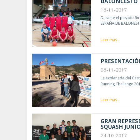
BALONCESTO E
16-11-2017
Durante el pasado fi
ESPAÑA DE BALONEST
Leer más...
PRESENTACIÓN
06-11-2017
La explanada del Casti
Running Challenge 201
Leer más...
GRAN REPRESE
SQUASH JUNI
24-10-2017