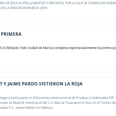
ERÍA DE EDUCACIÓN, JUVENTUD Y DEPORTES, POR LA QUE SE CONVOCAN SUBV
 DE LA REGIÓN DE MURCIA 2018
 PRIMERA
el UCAM-Judo Club Ciudad de Murcia completa espectacularmente la primera J
T Y JAIME PARDO VISTIERON LA ROJA
rtagena tomó parte en el Encuentro Internacional de Pruebas Combinadas ESP –
rado en Madrid, mientras el del C.A. Murcia Tovarsport lo hizo en el Torneo Ib
das P.C., desarrollado en Valencia