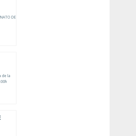
EONATO DE
a de la
:00h
E