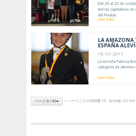
Del 20 al 22 de octub
tierras capitalinas s
del Pinatar.
Leer más...
LA AMAZONA 
ESPAÑA ALEVÍ
18-10-2017
La torreña Patricia 
categoría de alevines
Leer más...
— ページごとの項目数 10
ページ 8 / 63
該当件数: 627 件中 7