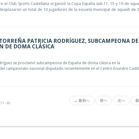
re el Club Sports Castellana organizó la Copa España sub.11, 15 y 19 de squa
e desplazaron un total de 10 jugadores de la escuela municipal de squash de 
TORREÑA PATRICIA RODRÍGUEZ, SUBCAMPEONA DE
N DE DOMA CLÁSICA
Rodríguez se proclamó subcampeona de España de doma clásica en la
 del campeonato nacional disputado recientemente en el Centro Ecuestre Castill
← 最初へ
前へ
次へ
最
1 - 80