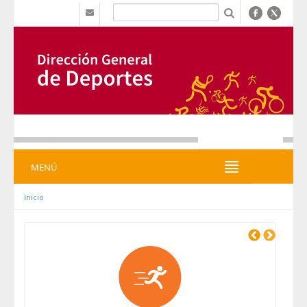
Saltar al contenido
b
MENÚ
MENÚ
Inicio
Previous
Next