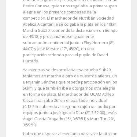
Pedro Conesa, quien nos regalaba la primera gran
alegría en los primeros compases de la
competición. El marchador del Nutribán Sociedad
Atlética Alcantarilla se colgaba la plata en los 10km.
Marcha Sub20, cubriendo la distancia en un tiempo
de 43:18, y proclamándose igualmente
subcampeón continental junto a Eloy Hornero (8º,
44:07) y José Mestre (17º, 45:20), en una
participación redonda para el pupilo de David
Hurtado.
Ya mientras se desarrollaba esa prueba Sub20,
teníamos en marcha a otro de nuestros atletas, un
Benjamín Sánchez que repetía participación en los
50km. y que también iba a otorgarnos otra alegría
en forma de plata. El marchador del UCAM Athleo
Cieza finalizaba 26º en el apartado individual
(4:13:54), subiendo al segundo cajón del podio por
equipos junto a José Ignacio Díaz (8º, 3:52:00), Jesús
Ángel García Bragado (15º, 3:57:51) y Marc Tur (20º,
3:59:59).
Hubo que esperar al mediodía para vivir la cita con