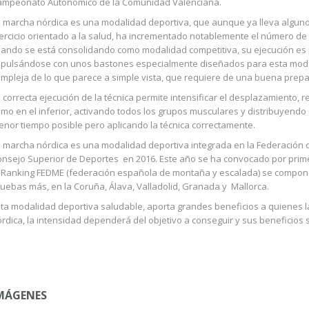
ampeonato Autonómico de la Comunidad Valenciana.
 marcha nórdica es una modalidad deportiva, que aunque ya lleva alguno
ercicio orientado a la salud, ha incrementado notablemente el número de 
ando se está consolidando como modalidad competitiva, su ejecución es p
pulsándose con unos bastones especialmente diseñados para esta moda
mpleja de lo que parece a simple vista, que requiere de una buena prepar
 correcta ejecución de la técnica permite intensificar el desplazamiento, r
mo en el inferior, activando todos los grupos musculares y distribuyendo el
nor tiempo posible pero aplicando la técnica correctamente.
 marcha nórdica es una modalidad deportiva integrada en la Federación 
nsejo Superior de Deportes en 2016. Este año se ha convocado por prime
 Ranking FEDME (federación española de montaña y escalada) se compon
uebas más, en la Coruña, Álava, Valladolid, Granada y Mallorca.
ta modalidad deportiva saludable, aporta grandes beneficios a quienes 
rdica, la intensidad dependerá del objetivo a conseguir y sus beneficios 
MÁGENES