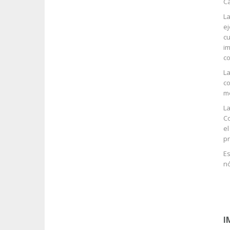
C
La
ej
cu
im
co
La
co
me
La
Co
el
pr
Es
nó
I