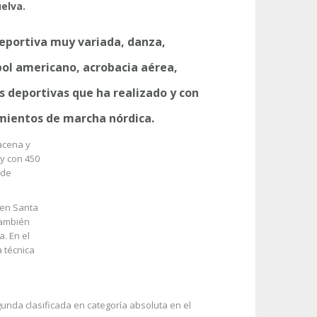
elva.
eportiva muy variada, danza,
ol americano, acrobacia aérea,
as deportivas que ha realizado y con
ientos de marcha nórdica.
acena y
 y con 450
 de
 en Santa
también
. En el
 técnica
nda clasificada en categoría absoluta en el