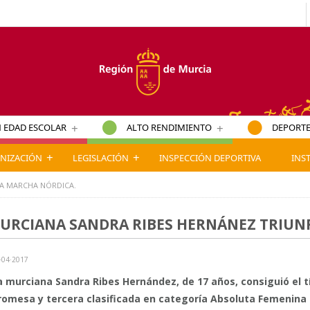
+
+
 EDAD ESCOLAR
ALTO RENDIMIENTO
DEPORTE
+
+
NIZACIÓN
LEGISLACIÓN
INSPECCIÓN DEPORTIVA
INS
LA MARCHA NÓRDICA.
URCIANA SANDRA RIBES HERNÁNEZ TRIUNF
·04·2017
a murciana Sandra Ribes Hernández, de 17 años, consiguió el 
romesa y tercera clasificada en categoría Absoluta Femenina