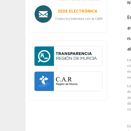
N
SEDE ELECTRÓNICA
E
Todos los trámites con la CARM
a
n
a
La
co
me
ex
Lo
An
as
de
co
De