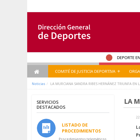
Saltar al contenido
DEPORTE EN
+
COMITÉ DE JUSTICIA DEPORTIVA
ORGA
Noticias
LA MURCIANA SANDRA RIBES HERNÁNEZ TRIUNFA EN 
LA M
SERVICIOS
DESTACADOS
22
LISTADO DE
L
PROCEDIMIENTOS
P
Procedimientos telemáticos