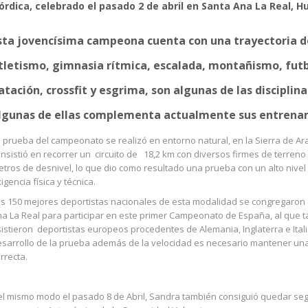
órdica, celebrado el pasado 2 de abril en Santa Ana La Real, Hu
sta jovencísima campeona cuenta con una trayectoria d
tletismo, gimnasia rítmica, escalada, montañismo, futb
atación, crossfit y esgrima, son algunas de las disciplin
lgunas de ellas complementa actualmente sus entrenam
 prueba del campeonato se realizó en entorno natural, en la Sierra de Ar
nsistió en recorrer un circuito de 18,2 km con diversos firmes de terreno
tros de desnivel, lo que dio como resultado una prueba con un alto nivel
igencia física y técnica.
s 150 mejores deportistas nacionales de esta modalidad se congregaron
a La Real para participar en este primer Campeonato de España, al que 
istieron deportistas europeos procedentes de Alemania, Inglaterra e Italia
sarrollo de la prueba además de la velocidad es necesario mantener una
rrecta.
l mismo modo el pasado 8 de Abril, Sandra también consiguió quedar segu