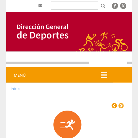
Zum Inhalt wechseln
b
MENÚ
MENÚ
Inicio
Previous
Next