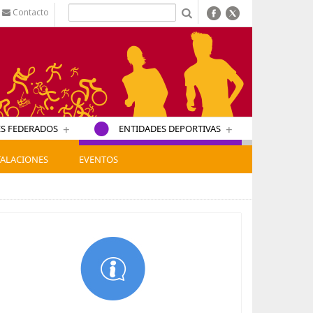
Contacto
b
+
+
S FEDERADOS
ENTIDADES DEPORTIVAS
TALACIONES
EVENTOS