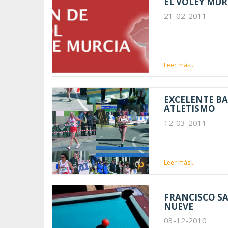
EL VOLEY MUR
21-02-2011
Leer más...
EXCELENTE B
ATLETISMO
12-03-2011
Leer más...
FRANCISCO S
NUEVE
03-12-2010