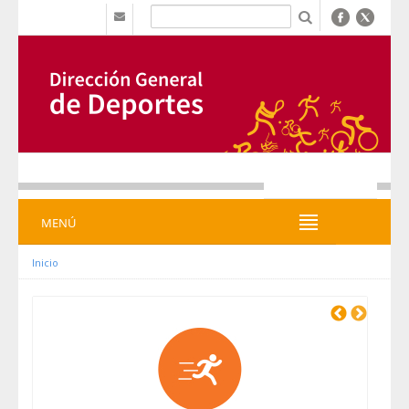
Zum Inhalt wechseln
b
MENÚ
MENÚ
Inicio
Previous
Next