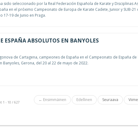
ha sido seleccionado por la Real Federación Española de Karate y Disciplinas 
spaña en el próximo Campeonato de Europa de Karate Cadete, Junior y SUB-21
o 17-19 de Junio en Praga.
E ESPAÑA ABSOLUTOS EN BANYOLES
tagonova de Cartagena, campeones de España en el Campeonato de España de 
en Banyoles, Gerona, del 20 al 22 de mayo de 2022.
← Ensimmäinen
Edellinen
Seuraava
Viim
t 1 - 10 / 627