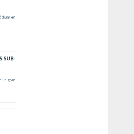
pódium en
 SUB-
n un gran