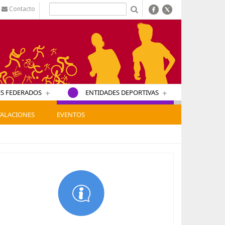
Contacto
b
+
+
S FEDERADOS
ENTIDADES DEPORTIVAS
TALACIONES
EVENTOS