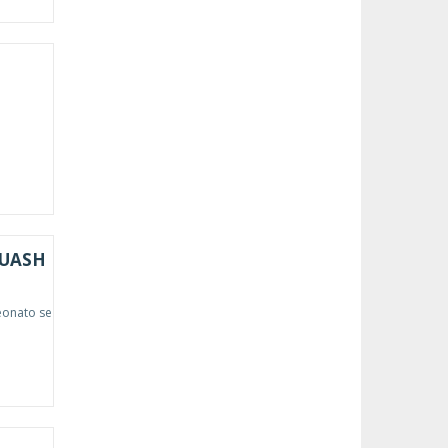
QUASH
eonato se