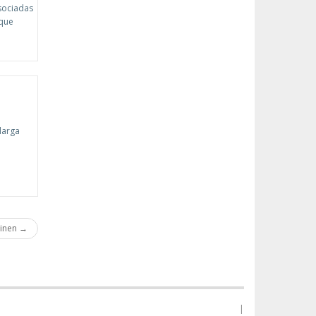
Asociadas
 que
larga
einen →
|