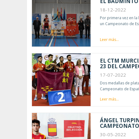
EL BÁDMINTO
18-12-2022
Por primera vez en la
un Campeonato de Espa
Leer más...
EL CTM MURCI
23 DEL CAMP
17-07-2022
Dos medallas de plata
Campeonato de España
Leer más...
ÁNGEL TURPIN
CAMPEONATO 
30-05-2022