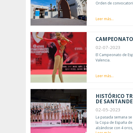
Orden de convocatoria
Leer más...
CAMPEONATO 
02-07-2023
El Campeonato de Espa
Valencia.
Leer más...
HISTÓRICO TR
DE SANTANDE
02-05-2023
La pasada semana se c
la Copa de España de 
alzándose con 4 oros,
Leer más...