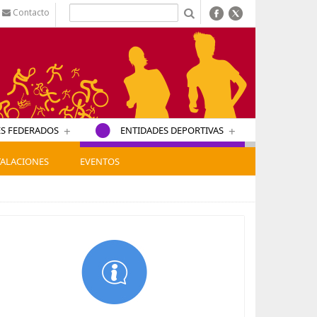
Contacto
b
+
+
S FEDERADOS
ENTIDADES DEPORTIVAS
TALACIONES
EVENTOS