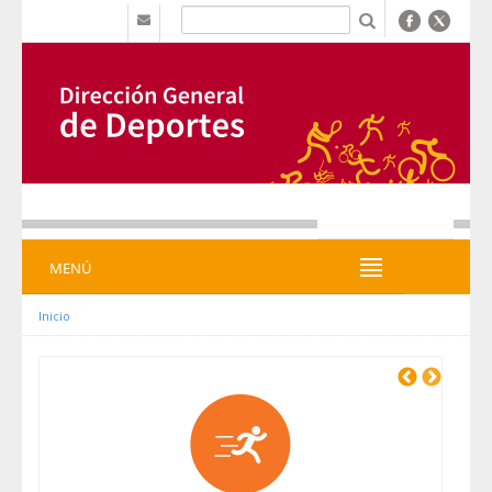
Ugrás a tartalomhoz
b
MENÚ
MENÚ
Inicio
Previous
Next