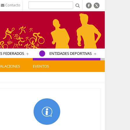
Contacto
b
+
+
S FEDERADOS
ENTIDADES DEPORTIVAS
TALACIONES
EVENTOS