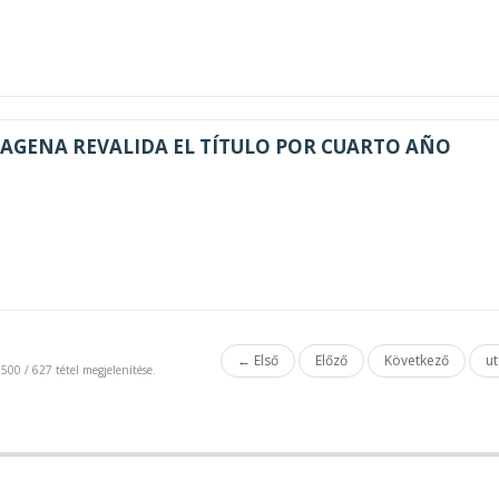
AGENA REVALIDA EL TÍTULO POR CUARTO AÑO
← Első
Előző
Következő
u
 500 / 627 tétel megjelenítése.