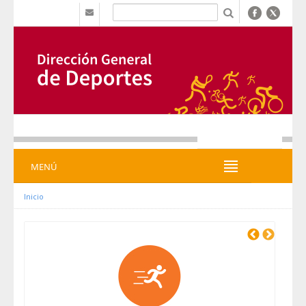
Ugrás a tartalomhoz
b
MENÚ
MENÚ
Inicio
Previous
Next