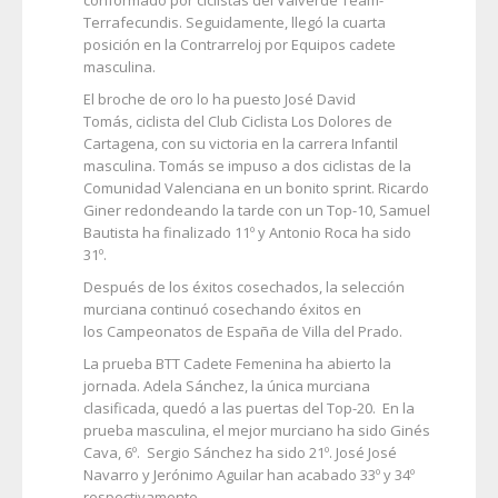
Terrafecundis. Seguidamente, llegó la cuarta
posición en la Contrarreloj por Equipos cadete
masculina.
El broche de oro lo ha puesto José David
Tomás, ciclista del Club Ciclista Los Dolores de
Cartagena, con su victoria en la carrera Infantil
masculina. Tomás se impuso a dos ciclistas de la
Comunidad Valenciana en un bonito sprint. Ricardo
Giner redondeando la tarde con un Top-10, Samuel
Bautista ha finalizado 11º y Antonio Roca ha sido
31º.
Después de los éxitos cosechados, la selección
murciana continuó cosechando éxitos en
los Campeonatos de España de Villa del Prado.
La prueba BTT Cadete Femenina ha abierto la
jornada. Adela Sánchez, la única murciana
clasificada, quedó a las puertas del Top-20. En la
prueba masculina, el mejor murciano ha sido Ginés
Cava, 6º. Sergio Sánchez ha sido 21º. José José
Navarro y Jerónimo Aguilar han acabado 33º y 34º
respectivamente.