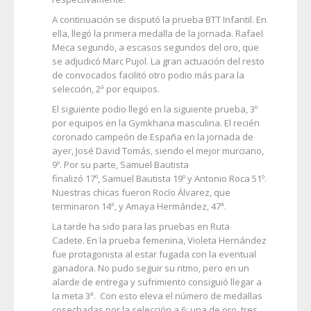
A continuación se disputó la prueba BTT Infantil. En
ella, llegó la primera medalla de la jornada. Rafael
Meca segundo, a escasos segundos del oro, que
se adjudicó Marc Pujol. La gran actuación del resto
de convocados facilitó otro podio más para la
selección, 2ª por equipos.
El siguiente podio llegó en la siguiente prueba, 3º
por equipos en la Gymkhana masculina. El recién
coronado campeón de España en la jornada de
ayer, José David Tomás, siendo el mejor murciano,
9º. Por su parte, Samuel Bautista
finalizó 17º, Samuel Bautista 19º y Antonio Roca 51º.
Nuestras chicas fueron Rocío Álvarez, que
terminaron 14ª, y Amaya Hermández, 47ª.
La tarde ha sido para las pruebas en Ruta
Cadete. En la prueba femenina, Violeta Hernández
fue protagonista al estar fugada con la eventual
ganadora. No pudo seguir su ritmo, pero en un
alarde de entrega y sufrimiento consiguió llegar a
la meta 3ª. Con esto eleva el número de medallas
cosechadas por la selección a 6: una de oro, tres