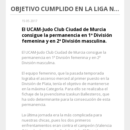
OBJETIVO CUMPLIDO EN LA LIGA NACIONAL DE CLUBES DE JUDO
15·05·2017
El UCAM-Judo Club Ciudad de Murcia
consigue la permanencia en 1ª División
femenina y en 2ª División masculina.
El UCAM-Judo Club Ciudad de Murcia consigue la
permanencia en 1ª División femenina y en 2ª
División masculina.
El equipo femenino, que la pasada temporada
lograba el ascenso merced al primer puesto en la
División de Plata, tenía el objetivo de mantenerse
en la máxima Categoría. Para ello se realizaba el
fichaje de la jovencísima Izaskun Ballesteros, que
ha sido determinante para la consecución de esta
permanencia.
La última jornada era la más complicada para
nuestras chicas, pues los dos primeros
enfrentamientos eran contra el campeón (Valencia