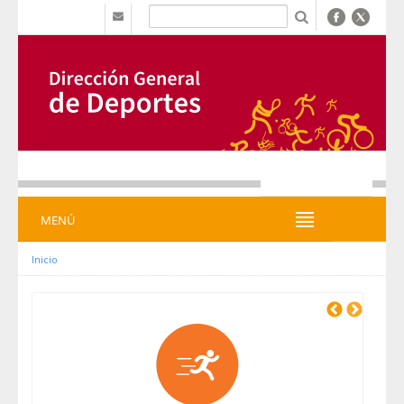
Saltar al contenido
b
MENÚ
MENÚ
Inicio
Previous
Next