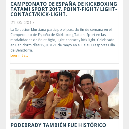
CAMPEONATO DE ESPAÑA DE KICKBOXING
TATAMI SPORT 2017. POINT-FIGHT/ LIGHT-
CONTACT/KICK-LIGHT.
21-05-2017
La Selección Murciana participo el pasado fin de semana en el
Campeonato de España de Kickboxing Tatami Sport en las
modalidades de Point-fight, Light-contact y kick-light. Celebrado
en Benidorm días 19,20 y 21 de mayo en el Palau D’esports L’illa
de Benidorm.
Leer más...
PODEBRADY TAMBIÉN FUE HISTÓRICO