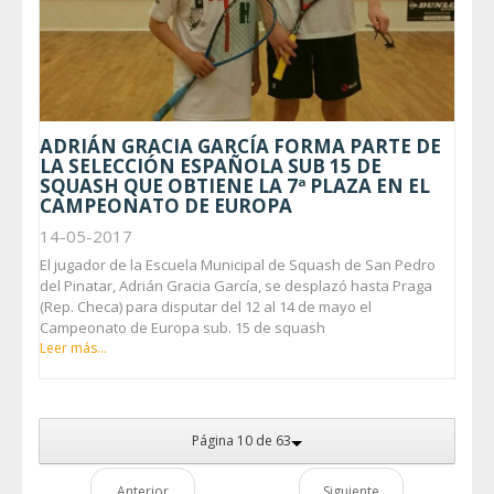
ADRIÁN GRACIA GARCÍA FORMA PARTE DE
LA SELECCIÓN ESPAÑOLA SUB 15 DE
SQUASH QUE OBTIENE LA 7ª PLAZA EN EL
CAMPEONATO DE EUROPA
14-05-2017
El jugador de la Escuela Municipal de Squash de San Pedro
del Pinatar, Adrián Gracia García, se desplazó hasta Praga
(Rep. Checa) para disputar del 12 al 14 de mayo el
Campeonato de Europa sub. 15 de squash
Leer más...
Página 10 de 63
Anterior
Siguiente