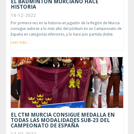
EL BÁDMINTON MURCIANO HACE
HISTORIA
18-12-2022
Por primera vez en la historia un jugador de la Región de Murcia
consigue subirse a lo más alto del pódium en un Campeonato de
España en categorías inferiores, y lo hace por partida doble.
Leer más...
EL CTM MURCIA CONSIGUE MEDALLA EN
TODAS LAS MODALIDADES SUB-23 DEL
CAMPEONATO DE ESPAÑA
17-07-2022