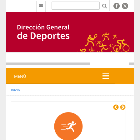
Zum Inhalt wechseln
b
MENÚ
MENÚ
Inicio
Previous
Next