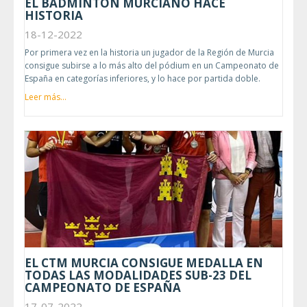
EL BÁDMINTON MURCIANO HACE
HISTORIA
18-12-2022
Por primera vez en la historia un jugador de la Región de Murcia
consigue subirse a lo más alto del pódium en un Campeonato de
España en categorías inferiores, y lo hace por partida doble.
Leer más...
EL CTM MURCIA CONSIGUE MEDALLA EN
TODAS LAS MODALIDADES SUB-23 DEL
CAMPEONATO DE ESPAÑA
17-07-2022