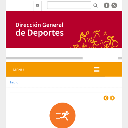
Zum Inhalt wechseln
b
MENÚ
MENÚ
Inicio
Previous
Next